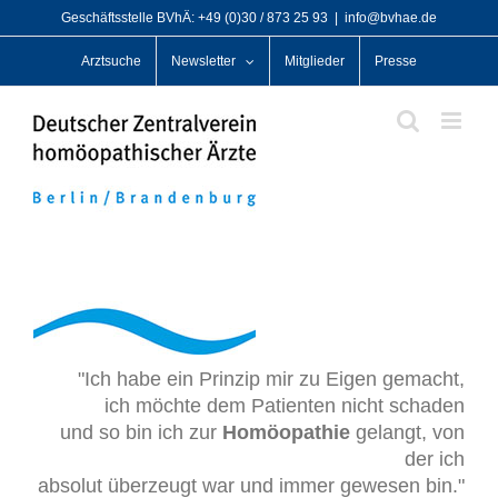
Zum
Geschäftsstelle BVhÄ: +49 (0)30 / 873 25 93
|
info@bvhae.de
Inhalt
Arztsuche
Newsletter
Mitglieder
Presse
springen
"Ich habe ein Prinzip mir zu Eigen gemacht,
ich möchte dem Patienten nicht schaden
und so bin ich zur
Homöopathie
gelangt, von
der ich
absolut überzeugt war und immer gewesen bin."