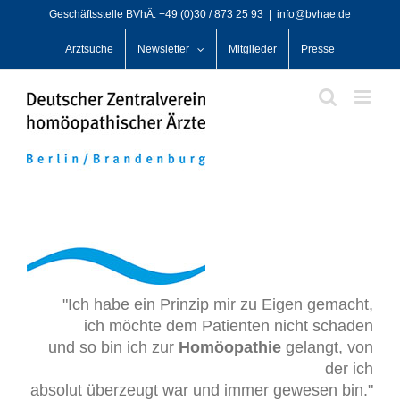
Zum
Geschäftsstelle BVhÄ: +49 (0)30 / 873 25 93
|
info@bvhae.de
Inhalt
Arztsuche
Newsletter
Mitglieder
Presse
springen
"Ich habe ein Prinzip mir zu Eigen gemacht,
ich möchte dem Patienten nicht schaden
und so bin ich zur
Homöopathie
gelangt, von
der ich
absolut überzeugt war und immer gewesen bin."