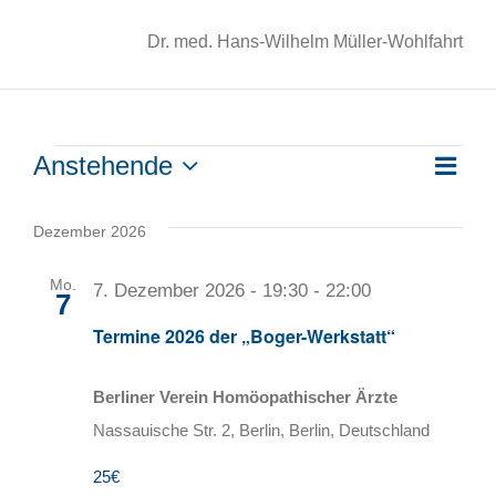
Dr. med. Hans-Wilhelm Müller-Wohlfahrt
Anstehende
Ver
Veranstaltungen
Liste
Ans
Datum
Ans
wählen.
Nav
Dezember 2026
Nav
Mo.
7. Dezember 2026 - 19:30
-
22:00
7
Termine 2026 der „Boger-Werkstatt“
Berliner Verein Homöopathischer Ärzte
Nassauische Str. 2, Berlin, Berlin, Deutschland
25€