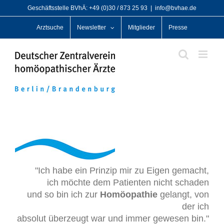
Zum
Geschäftsstelle BVhÄ: +49 (0)30 / 873 25 93
|
info@bvhae.de
Inhalt
Arztsuche
Newsletter
Mitglieder
Presse
springen
"Ich habe ein Prinzip mir zu Eigen gemacht,
ich möchte dem Patienten nicht schaden
und so bin ich zur
Homöopathie
gelangt, von
der ich
absolut überzeugt war und immer gewesen bin."