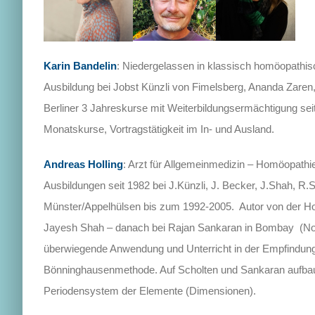
Karin Bandelin
: Niedergelassen in klassisch homöopathis
Ausbildung bei Jobst Künzli von Fimelsberg, Ananda Zaren
Berliner 3 Jahreskurse mit Weiterbildungsermächtigung seit
Monatskurse, Vortragstätigkeit im In- und Ausland.
Andreas Holling
:
Arzt für Allgemeinmedizin – Homöopathi
Ausbildungen seit 1982 bei J.Künzli, J. Becker, J.Shah, R.
Münster/Appelhülsen bis zum 1992-2005. Autor von der H
Jayesh Shah – danach bei Rajan Sankaran in Bombay (N
überwiegende Anwendung und Unterricht in der Empfindun
Bönninghausenmethode. Auf Scholten und Sankaran aufba
Periodensystem der Elemente (Dimensionen).