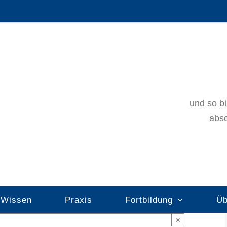
und so bi
abso
Wissen
Praxis
Fortbildung
Üb
×