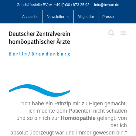
Zum
Geschäftsstelle BVhÄ: +49 (0)30 / 873 25 93
|
info@bvhae.de
Inhalt
Arztsuche
Newsletter
Mitglieder
Presse
springen
"Ich habe ein Prinzip mir zu Eigen gemacht,
ich möchte dem Patienten nicht schaden
und so bin ich zur
Homöopathie
gelangt, von
der ich
absolut überzeugt war und immer gewesen bin."