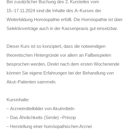
Bei zusätzlicher Buchung des 2.
Kursteiles
vom
15.-17.11.2024
sind die Inhalte des
A
–
Kurses der
Weiterbildung Homöopathie erfüllt.
Die Homöopathie ist über
Selektivverträge
auch in der
Kassenpraxis gut einsetzbar.
D
ies
er
Kurs ist so konzipiert, dass
die
notwendigen
theoretischen Hintergründe
vor allem
an Fall
beispielen
besprochen werden.
Direkt
nach dem
ersten Wochenende
können Sie eigene Erfahrungen
bei der Behandlung
von
Akut
–
Patienten sammeln
.
Kursinhalte:
–
Arzneimi
ttelbilder von Akutmitteln
–
Das Ähnlichkeits (Simile)
–
Prinzip
–
Herstellung einer homöopathischen Arznei