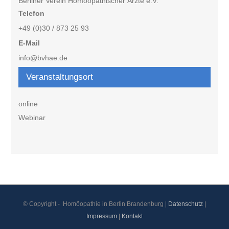
Berliner Verein Homöopathischer Ärzte e.V.
Telefon
+49 (0)30 / 873 25 93
E-Mail
info@bvhae.de
Veranstaltungsort
online
Webinar
© Copyright -
Homöopathie in Berlin Brandenburg |
Datenschutz
|
Impressum
|
Kontakt