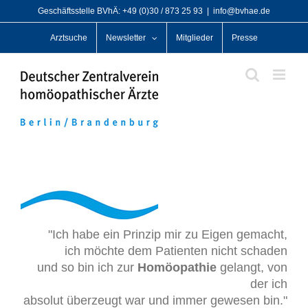
Zum
Geschäftsstelle BVhÄ: +49 (0)30 / 873 25 93
|
info@bvhae.de
Inhalt
Arztsuche
Newsletter
Mitglieder
Presse
springen
"Ich habe ein Prinzip mir zu Eigen gemacht,
ich möchte dem Patienten nicht schaden
und so bin ich zur
Homöopathie
gelangt, von
der ich
absolut überzeugt war und immer gewesen bin."