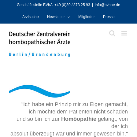
Zum
Geschäftsstelle BVhÄ: +49 (0)30 / 873 25 93
|
info@bvhae.de
Inhalt
Arztsuche
Newsletter
Mitglieder
Presse
springen
"Ich habe ein Prinzip mir zu Eigen gemacht,
ich möchte dem Patienten nicht schaden
und so bin ich zur
Homöopathie
gelangt, von
der ich
absolut überzeugt war und immer gewesen bin."