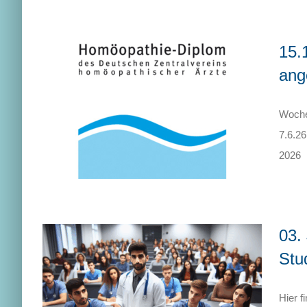
15.
ang
Woche
7.6.26
2026 F
03.
Stu
Hier f