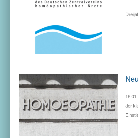
Dreija
Neu
16.01
der k
Einsti