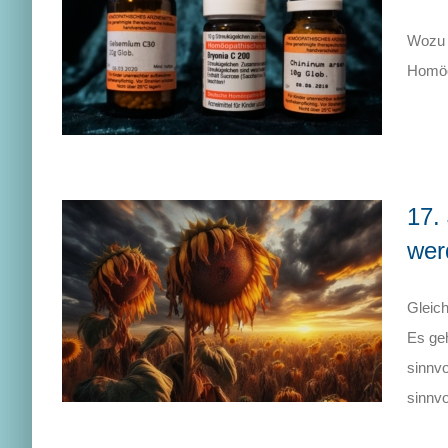
Wozu 
Homöop
17.
wer
Gleich
Es geh
sinnv
sinnvo