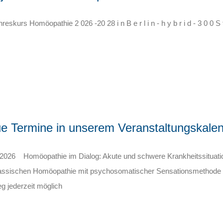
hreskurs Homöopathie 2 026 -20 28 i n B e r l i n - h y b r i d - 3 0 0 S t u
e Termine in unserem Veranstaltungskalend
.2026 Homöopathie im Dialog: Akute und schwere Krankheitssituatio
lassischen Homöopathie mit psychosomatischer Sensationsmethode Qua
eg jederzeit möglich