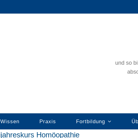
und so bi
abso
Wissen
Praxis
Fortbildung
Üb
ijahreskurs Homöopathie