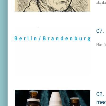
ab, da
07.
Hier f
02.
med