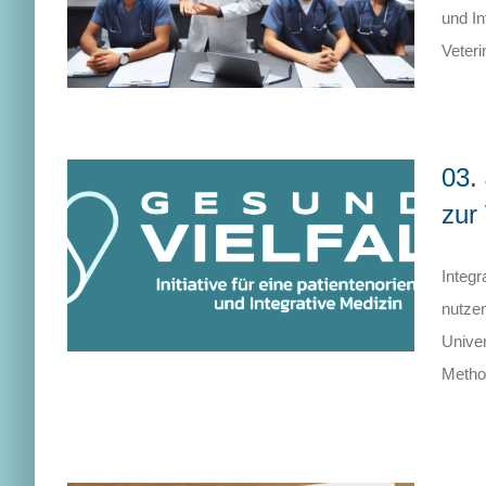
und I
Veteri
03.
zur
Integr
nutze
Univer
Metho