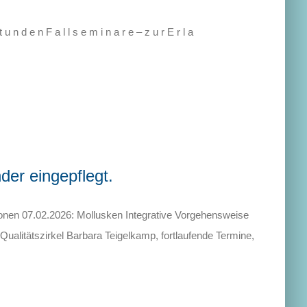
 n d e n F a l l s e m i n a r e – z u r E r l a
er eingepflegt.
nen 07.02.2026: Mollusken Integrative Vorgehensweise
litätszirkel Barbara Teigelkamp, fortlaufende Termine,