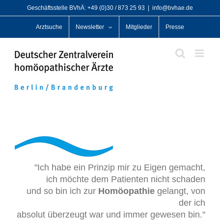
Zum
Geschäftsstelle BVhÄ: +49 (0)30 / 873 25 93
|
info@bvhae.de
Inhalt
Arztsuche
Newsletter
Mitglieder
Presse
springen
"Ich habe ein Prinzip mir zu Eigen gemacht,
ich möchte dem Patienten nicht schaden
und so bin ich zur
Homöopathie
gelangt, von
der ich
absolut überzeugt war und immer gewesen bin."