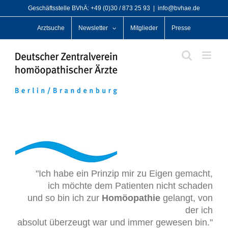
Zum
Geschäftsstelle BVhÄ: +49 (0)30 / 873 25 93
|
info@bvhae.de
Inhalt
Arztsuche
Newsletter
Mitglieder
Presse
springen
"Ich habe ein Prinzip mir zu Eigen gemacht,
ich möchte dem Patienten nicht schaden
und so bin ich zur
Homöopathie
gelangt, von
der ich
absolut überzeugt war und immer gewesen bin."