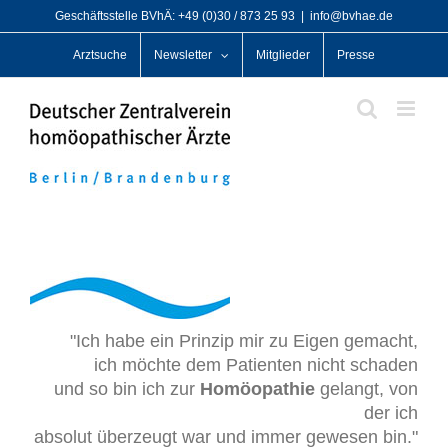
Zum
Geschäftsstelle BVhÄ: +49 (0)30 / 873 25 93
|
info@bvhae.de
Inhalt
Arztsuche
Newsletter
Mitglieder
Presse
springen
"Ich habe ein Prinzip mir zu Eigen gemacht,
ich möchte dem Patienten nicht schaden
und so bin ich zur
Homöopathie
gelangt, von
der ich
absolut überzeugt war und immer gewesen bin."