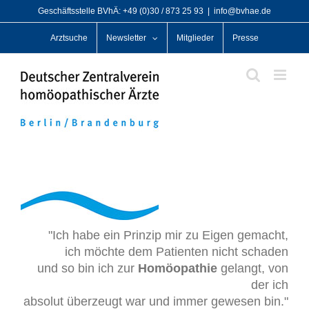
Zum
Geschäftsstelle BVhÄ: +49 (0)30 / 873 25 93
|
info@bvhae.de
Inhalt
Arztsuche
Newsletter
Mitglieder
Presse
springen
"Ich habe ein Prinzip mir zu Eigen gemacht,
ich möchte dem Patienten nicht schaden
und so bin ich zur
Homöopathie
gelangt, von
der ich
absolut überzeugt war und immer gewesen bin."