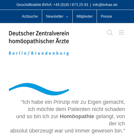
Zum
Geschäftsstelle BVhÄ: +49 (0)30 / 873 25 93
|
info@bvhae.de
Inhalt
Arztsuche
Newsletter
Mitglieder
Presse
springen
"Ich habe ein Prinzip mir zu Eigen gemacht,
ich möchte dem Patienten nicht schaden
und so bin ich zur
Homöopathie
gelangt, von
der ich
absolut überzeugt war und immer gewesen bin."