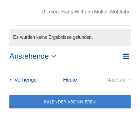
Dr. med. Hans-Wilhelm Müller-Wohlfahrt
Veranstaltungen
Es wurden keine Ergebnisse gefunden.
Hinweis
Anstehende
Ver
Liste
Ans
Datum
Ans
wählen.
Nav
Veranstaltungen
Vorherige
Heute
Nächste
Nav
Veranstal
KALENDER ABONNIEREN