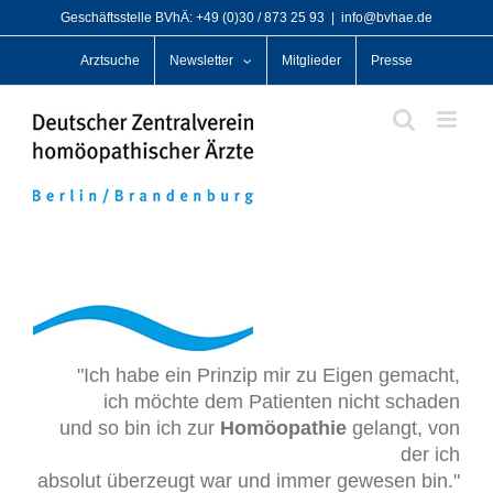
Zum
Geschäftsstelle BVhÄ: +49 (0)30 / 873 25 93
|
info@bvhae.de
Inhalt
Arztsuche
Newsletter
Mitglieder
Presse
springen
"Ich habe ein Prinzip mir zu Eigen gemacht,
ich möchte dem Patienten nicht schaden
und so bin ich zur
Homöopathie
gelangt, von
der ich
absolut überzeugt war und immer gewesen bin."