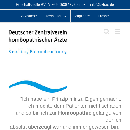
Zum
Geschäftsstelle BVhÄ: +49 (0)30 / 873 25 93
|
info@bvhae.de
Inhalt
Arztsuche
Newsletter
Mitglieder
Presse
springen
"Ich habe ein Prinzip mir zu Eigen gemacht,
ich möchte dem Patienten nicht schaden
und so bin ich zur
Homöopathie
gelangt, von
der ich
absolut überzeugt war und immer gewesen bin."