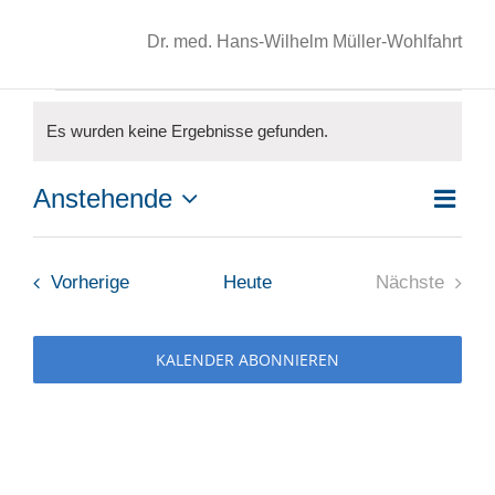
Dr. med. Hans-Wilhelm Müller-Wohlfahrt
Veranstaltungen
Es wurden keine Ergebnisse gefunden.
Hinweis
Anstehende
Ver
Liste
Ans
Datum
Ans
wählen.
Nav
Veranstaltungen
Vorherige
Heute
Nächste
Nav
Veranstal
KALENDER ABONNIEREN