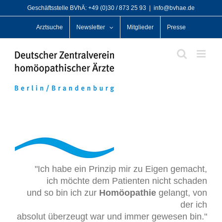
Zum
Geschäftsstelle BVhÄ: +49 (0)30 / 873 25 93
|
info@bvhae.de
Inhalt
Arztsuche
Newsletter
Mitglieder
Presse
springen
"Ich habe ein Prinzip mir zu Eigen gemacht,
ich möchte dem Patienten nicht schaden
und so bin ich zur
Homöopathie
gelangt, von
der ich
absolut überzeugt war und immer gewesen bin."