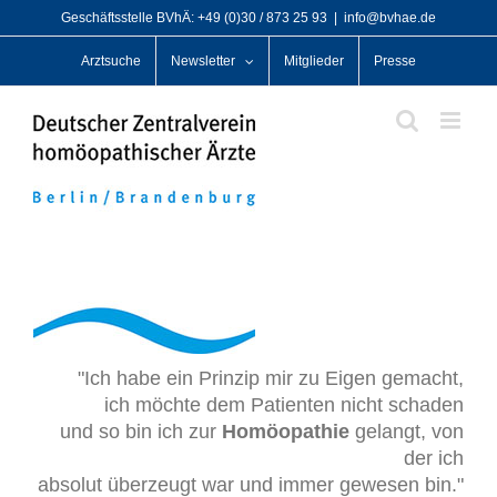
Zum
Geschäftsstelle BVhÄ: +49 (0)30 / 873 25 93
|
info@bvhae.de
Inhalt
Arztsuche
Newsletter
Mitglieder
Presse
springen
"Ich habe ein Prinzip mir zu Eigen gemacht,
ich möchte dem Patienten nicht schaden
und so bin ich zur
Homöopathie
gelangt, von
der ich
absolut überzeugt war und immer gewesen bin."