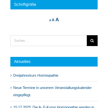
Schriftgröße
Decrease
Reset
Increase
A
A
A
font
font
size.
font
size.
size.
Suche
nach:
Aktuelles
Dreijahreskurs Homöopathie
Neue Termine in unserem Veranstaltungskalender
eingepflegt.
15.12.2025: Die A- F-Kurse Homöopathie werden in