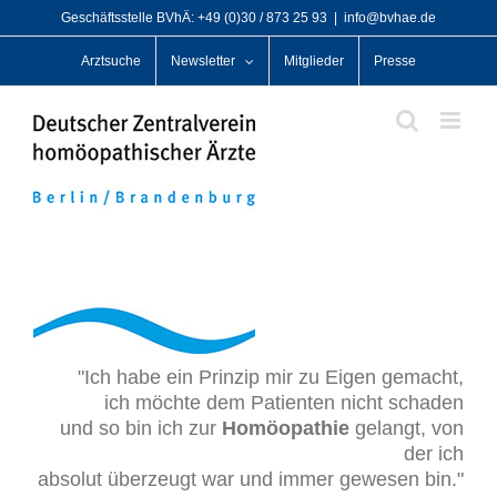
Zum
Geschäftsstelle BVhÄ: +49 (0)30 / 873 25 93
|
info@bvhae.de
Inhalt
Arztsuche
Newsletter
Mitglieder
Presse
springen
"Ich habe ein Prinzip mir zu Eigen gemacht,
ich möchte dem Patienten nicht schaden
und so bin ich zur
Homöopathie
gelangt, von
der ich
absolut überzeugt war und immer gewesen bin."