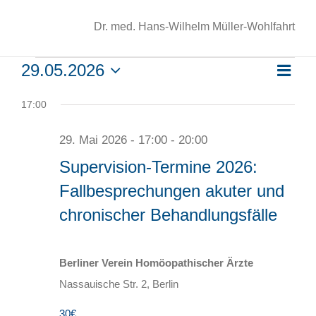
Dr. med. Hans-Wilhelm Müller-Wohlfahrt
29.05.2026
Ver
Veranstaltungen
Tag
Ans
Datum
Ans
wählen.
17:00
Nav
Nav
29. Mai 2026 - 17:00
-
20:00
für
Supervision-Termine 2026:
Fallbesprechungen akuter und
chronischer Behandlungsfälle
29.
Berliner Verein Homöopathischer Ärzte
Mai
Nassauische Str. 2, Berlin
30€