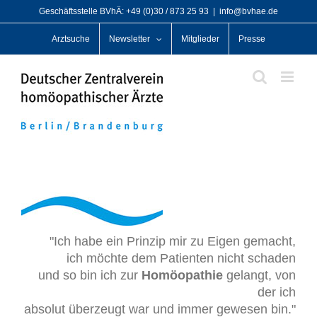
Zum
Geschäftsstelle BVhÄ: +49 (0)30 / 873 25 93
|
info@bvhae.de
Inhalt
Arztsuche
Newsletter
Mitglieder
Presse
springen
"Ich habe ein Prinzip mir zu Eigen gemacht,
ich möchte dem Patienten nicht schaden
und so bin ich zur
Homöopathie
gelangt, von
der ich
absolut überzeugt war und immer gewesen bin."