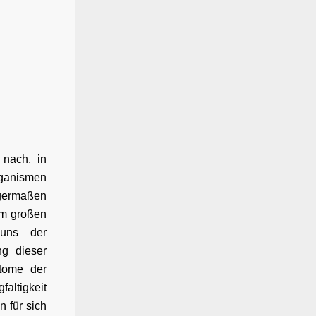
 nach, in
rganismen
germaßen
em großen
 uns der
g dieser
ptome der
altigkeit
 für sich