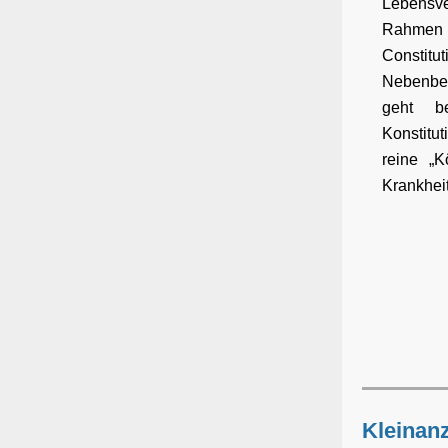
Lebensv
Rahmen d
Constitut
Nebenbei
geht be
Konstitut
reine „K
Krankheit
Kleinan