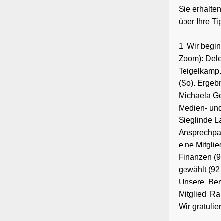
Sie erhalten
über Ihre T
1. Wir begi
Zoom): Dele
Teigelkamp, 
(So). Ergeb
Michaela Gei
Medien- und 
Sieglinde L
Ansprechpar
eine Mitgli
Finanzen (9
gewählt (92
Unsere Ber
Mitglied Ra
Wir gratulie