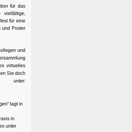
tion für das
ielfältige,
fest für eine
n und Poster
Kollegen und
rversammlung
s virtuelles
ken Sie doch
 unter:
en“ tagt in
axis in
es unter