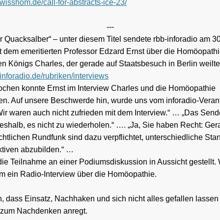
wisshom.de/call-for-abstracts-ice-23/
---
r Quacksalber“ – unter diesem Titel sendete rbb-inforadio am 30
t dem emeritierten Professor Edzard Ernst über die Homöopathie
en Königs Charles, der gerade auf Staatsbesuch in Berlin weilte
inforadio.de/rubriken/interviews
chen konnte Ernst im Interview Charles und die Homöopathie
en. Auf unsere Beschwerde hin, wurde uns vom inforadio-Veran
 „Wir waren auch nicht zufrieden mit dem Interview.“ … „Das Sen
eshalb, es nicht zu wiederholen.“ …. „Ja, Sie haben Recht: Ger
echtlichen Rundfunk sind dazu verpflichtet, unterschiedliche St
tiven abzubilden.“ …
ie Teilnahme an einer Podiumsdiskussion in Aussicht gestellt. 
um ein Radio-Interview über die Homöopathie.
h, dass Einsatz, Nachhaken und sich nicht alles gefallen lassen
 zum Nachdenken anregt.