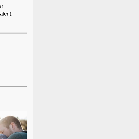
er
aten):