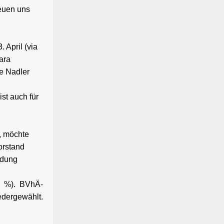
reuen uns
 April (via
ara
ie Nadler
st auch für
, möchte
orstand
ldung
5 %). BVhÄ-
edergewählt.