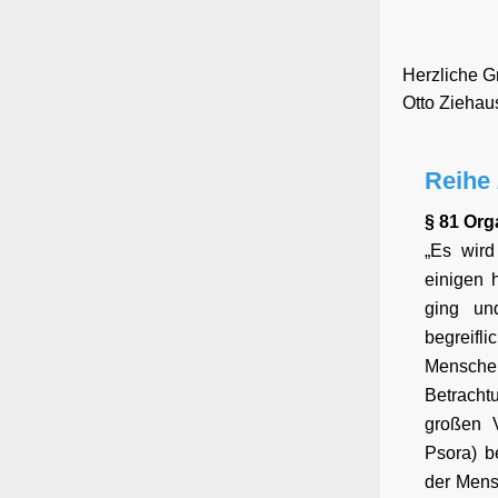
Herzliche G
Otto Ziehaus
Reihe
§ 81 Org
„Es wird
einigen 
ging un
begreifl
Mensche
Betrach
großen V
Psora) b
der Mens