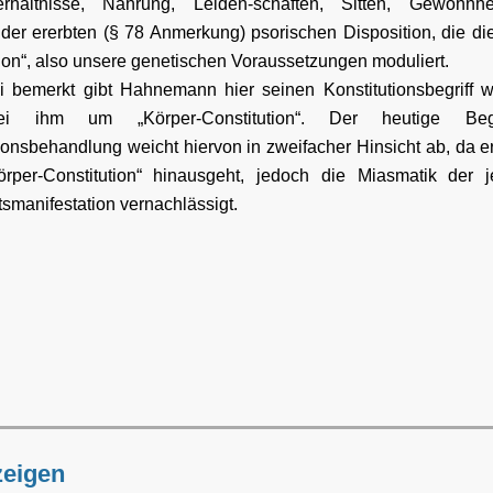
erhältnisse, Nahrung, Leiden-schaften, Sitten, Gewohnhe
er ererbten (§ 78 Anmerkung) psorischen Disposition, die die
ion“, also unsere genetischen Voraussetzungen moduliert.
 bemerkt gibt Hahnemann hier seinen Konstitutionsbegriff w
i ihm um „Körper-Constitution“. Der heutige Beg
ionsbehandlung weicht hiervon in zweifacher Hinsicht ab, da e
örper-Constitution“ hinausgeht, jedoch die Miasmatik der j
smanifestation vernachlässigt.
zeigen