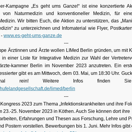
er-Kampagne „Es geht ums Ganze!“ ist eine konzertierte Ak
r von Naturmedizin und konventioneller Medizin, für eine v
Medizin. Wir bitten Euch, die Aktion zu unterstützen, das „Mani
izin“ zu unterzeichnen und Infomaterial wie Flyer, Postkarte
 -
www.es-geht-ums-ganze.de
---
ppe Ärztinnen und Ärzte wollen LIMed Berlin gründen, um mit 
 in einer Liste für Integrative Medizin zur Wahl der Vertrete
rzte-kammer Berlin im November 2023 anzutreten. Ein erste
eressierter gibt es am Mittwoch, dem 03. Mai, um 18:30 Uhr. Guc
mal rein! Weitere Infos finden Sie
hufelandgesellschaft.de/limed/berlin
---
–Kongress 2023 zum Thema „Infektionskrankheiten und ihre Folg
 23.-25. November 2023 in Köthen. Auch Sie können dort ihre
rbeiten, Erfahrungen und Thesen aus Forschung, Lehre und Pr
d Postern vorstellen. Bewerbungen bis 1. Juni. Mehr Infos gibt 