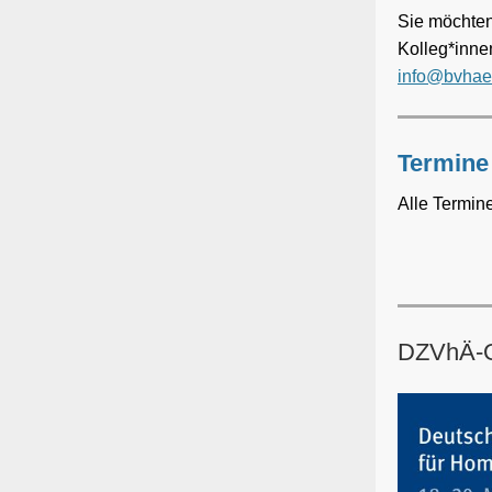
Sie möchten
Kolleg*inne
info@bvhae
Termine
Alle Termin
DZVhÄ-O