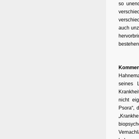
so unend
verschi
verschie
auch unz
hervorbr
bestehend
Komment
Hahneman
seines 
Krankhei
nicht ei
Psora“, 
„Krankh
biopsych
Vernach