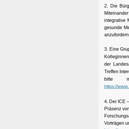
2. Die Bürg
Miteinande
integrative 
gesunde Med
anzufordern
3. Eine Gru
Kolleginnen
der Landesä
Treffen Int
bitte 
https://www.
4. Der ICE 
Präsenz vom
Forschungsa
Vorträgen un