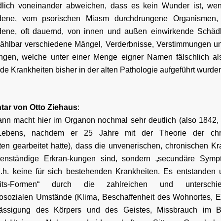
lich voneinander abweichen, dass es kein Wunder ist, we
edene, vom psorischen Miasm durchdrungene Organismen, 
dene, oft dauernd, von innen und außen einwirkende Schädl
ählbar verschiedene Mängel, Verderbnisse, Verstimmungen u
ingen, welche unter einer Menge eigner Namen fälschlich als
e Krankheiten bisher in der alten Pathologie aufgeführt wurden
ar von Otto Ziehaus
:
n macht hier im Organon nochmal sehr deutlich (also 1842
Lebens, nachdem er 25 Jahre mit der Theorie der chr
ten gearbeitet hatte), dass die unvenerischen, chronischen Kr
genständige Erkran-kungen sind, sondern „secundäre Sym
d.h. keine für sich bestehenden Krankheiten. Es entstanden 
eits-Formen“ durch die zahlreichen und unterschied
osozialen Umstände (Klima, Beschaffenheit des Wohnortes, E
lässigung des Körpers und des Geistes, Missbrauch im B