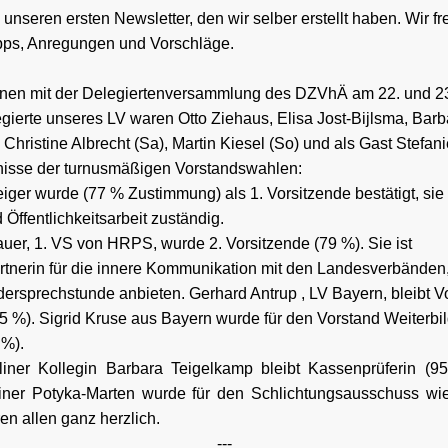
 unseren ersten Newsletter, den wir selber erstellt haben. Wir f
ipps, Anregungen und Vorschläge.
nnen mit der Delegiertenversammlung des DZVhÄ am 22. und 23.
gierte unseres LV waren Otto Ziehaus, Elisa Jost-Bijlsma, Barb
Christine Albrecht (Sa), Martin Kiesel (So) und als Gast Stefan
nisse der turnusmäßigen Vorstandswahlen:
ger wurde (77 % Zustimmung) als 1. Vorsitzende bestätigt, sie i
Öffentlichkeitsarbeit zuständig.
auer, 1. VS von HRPS, wurde 2. Vorsitzende (79 %). Sie ist
tnerin für die innere Kommunikation mit den Landesverbänden
edersprechstunde anbieten. Gerhard Antrup , LV Bayern, bleibt V
5 %). Sigrid Kruse aus Bayern wurde für den Vorstand Weiterbi
 %).
liner Kollegin Barbara Teigelkamp bleibt Kassenprüferin (9
iner Potyka-Marten wurde für den Schlichtungsausschuss wi
ren allen ganz herzlich.
---