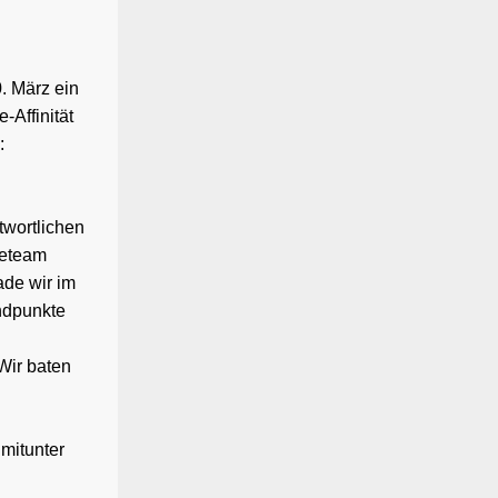
. März ein
-Affinität
:
twortlichen
deteam
ade wir im
andpunkte
Wir baten
 mitunter