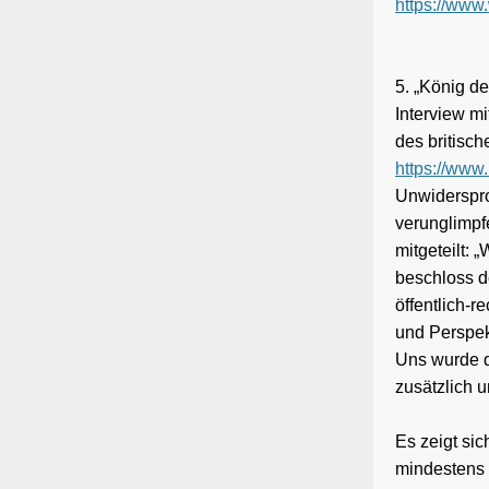
https://www.
5. „König de
Interview mi
des britisch
https://www.
Unwiderspro
verunglimpf
mitgeteilt:
beschloss d
öffentlich-r
und Perspek
Uns wurde d
zusätzlich 
Es zeigt sic
mindestens