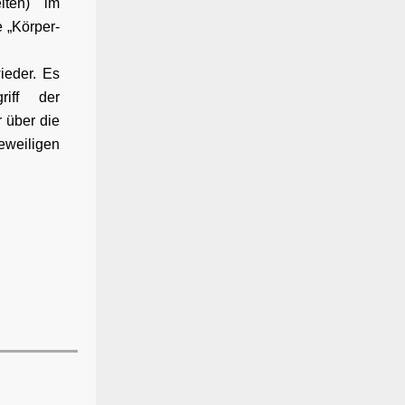
iten) im
 „Körper-
ieder. Es
riff der
r über die
eweiligen