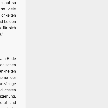
nn auf so
so viele
ichkeiten
nd Leiden
 für sich
.“
, am Ende
onischen
ankheiten
ptome der
unzählige
lichsten
rziehung,
eruf und