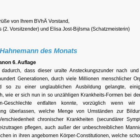
rüße von Ihrem BVhÄ Vorstand,
 (2. Vorsitzender) und Elisa Jost-Bijlsma (Schatzmeisterin)
Hahnemann des Monats
anon 6. Auflage
 dadurch, dass dieser uralte Ansteckungszunder nach und
hundert Generationen, durch viele Millionen menschlicher O
d so zu einer unglaublichen Ausbildung gelangte, eini
ich, wie er sich nun in so unzähligen Krankheits-Formen bei d
n-Geschlechte entfalten konnte, vorzüglich wenn wir
tung überlassen, welche Menge von Umständen zur Bildun
erschiedenheit chronischer Krankheiten (secundärer Sym
eizutragen pflegen, auch außer der unbeschreiblichen Mannigf
chen in ihren angebornen Körper-Constitutionen, welche schon